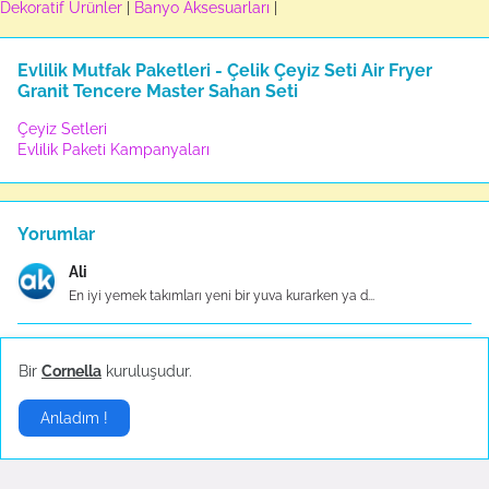
Dekoratif Ürünler
|
Banyo Aksesuarları
|
Evlilik Mutfak Paketleri - Çelik Çeyiz Seti Air Fryer
Granit Tencere Master Sahan Seti
Çeyiz Setleri
Evlilik Paketi Kampanyaları
Yorumlar
Ali
En iyi yemek takımları yeni bir yuva kurarken ya d...
Pelin
Bir
Cornella
kuruluşudur.
Taç Evlilik Paketi, çiftlere hayallerindeki düğünü...
Anladım !
Deniz
Düdüklü özelliği sayesinde pişirme sürelerini kısa...