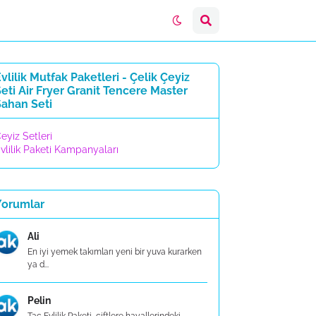
vlilik Mutfak Paketleri - Çelik Çeyiz
eti Air Fryer Granit Tencere Master
Sahan Seti
eyiz Setleri
vlilik Paketi Kampanyaları
Yorumlar
Ali
En iyi yemek takımları yeni bir yuva kurarken
ya d...
Pelin