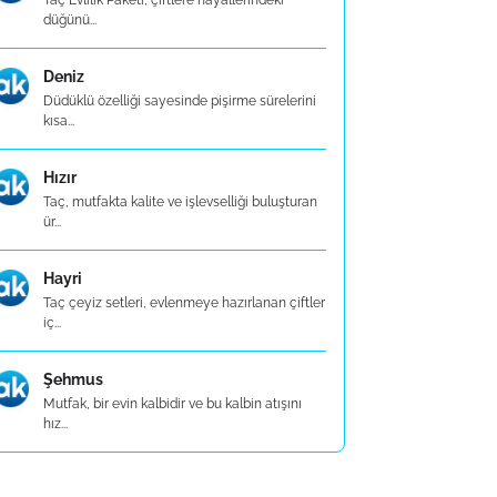
Taç Evlilik Paketi, çiftlere hayallerindeki
düğünü...
Deniz
Düdüklü özelliği sayesinde pişirme sürelerini
kısa...
Hızır
Taç, mutfakta kalite ve işlevselliği buluşturan
ür...
Hayri
Taç çeyiz setleri, evlenmeye hazırlanan çiftler
iç...
Şehmus
Mutfak, bir evin kalbidir ve bu kalbin atışını
hız...