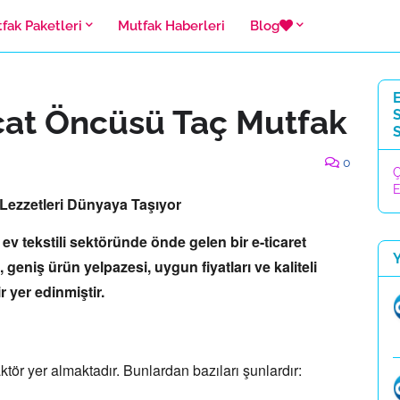
tfak Paketleri
Mutfak Haberleri
Blog
E
acat Öncüsü Taç Mutfak
S
0
Ç
E
 Lezzetleri Dünyaya Taşıyor
ev tekstili sektöründe önde gelen bir e-ticaret
,
geniş ürün yelpazesi,
uygun fiyatları ve kaliteli
 yer edinmiştir.
ktör yer almaktadır.
Bunlardan bazıları şunlardır: