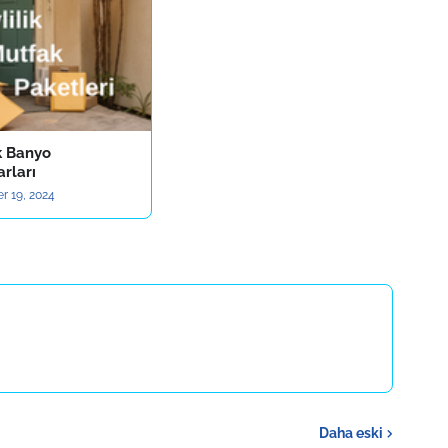
k Banyo
rları
r 19, 2024
Daha eski