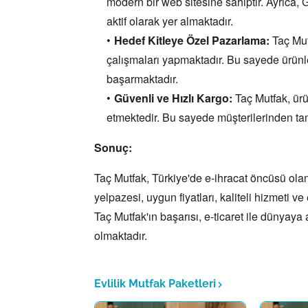
modern bir web sitesine sahiptir.
Ayrıca,
G
aktif olarak yer almaktadır.
Hedef Kitleye Özel Pazarlama:
Taç Mut
çalışmaları yapmaktadır.
Bu sayede ürünler
başarmaktadır.
Güvenli ve Hızlı Kargo:
Taç Mutfak,
ürü
etmektedir.
Bu sayede müşterilerinden tam
Sonuç:
Taç Mutfak,
Türkiye'de e-ihracat öncüsü olan v
yelpazesi,
uygun fiyatları,
kaliteli hizmeti ve 
Taç Mutfak'ın başarısı,
e-ticaret ile dünyaya 
olmaktadır.
Evlilik Mutfak Paketleri