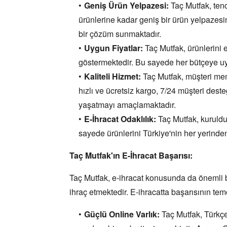
Geniş Ürün Yelpazesi:
Taç Mutfak,
ten
ürünlerine kadar geniş bir ürün yelpazesin
bir çözüm sunmaktadır.
Uygun Fiyatlar:
Taç Mutfak,
ürünlerini 
göstermektedir.
Bu sayede her bütçeye u
Kaliteli Hizmet:
Taç Mutfak,
müşteri mem
hızlı ve ücretsiz kargo,
7/24 müşteri desteğ
yaşatmayı amaçlamaktadır.
E-İhracat Odaklılık:
Taç Mutfak,
kuruldu
sayede ürünlerini Türkiye'nin her yerinden
Taç Mutfak'ın E-İhracat Başarısı:
Taç Mutfak,
e-ihracat konusunda da önemli bi
ihraç etmektedir.
E-ihracatta başarısının teme
Güçlü Online Varlık:
Taç Mutfak,
Türkçe 