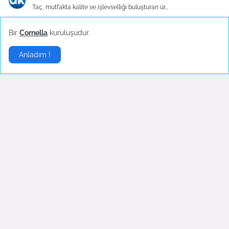
Taç, mutfakta kalite ve işlevselliği buluşturan ür...
Bir
Cornella
kuruluşudur.
Hayri
Taç çeyiz setleri, evlenmeye hazırlanan çiftler iç...
Anladım !
Şehmus
Mutfak, bir evin kalbidir ve bu kalbin atışını hız...
Mutfak Evlilik Paketleri |
Evlilik Mutfak Paketleri
|
Sponsorlar:
Cornella
|
Mutfak Haberleri
|
Çeyiz Setleri
|