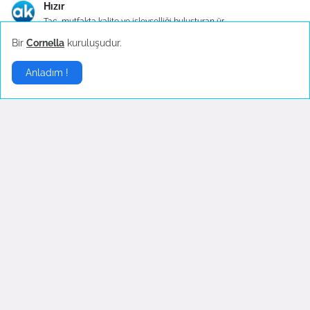
Hızır
Taç, mutfakta kalite ve işlevselliği buluşturan ür...
Bir
Cornella
kuruluşudur.
Hayri
Anladım !
Taç çeyiz setleri, evlenmeye hazırlanan çiftler iç...
Şehmus
Mutfak, bir evin kalbidir ve bu kalbin atışını hız...
Mutfak Evlilik Paketleri |
Evlilik Mutfak Paketleri
|
Sponsorlar: