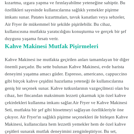
kızartma, ızgara yapma ve fırınlayabilme yeteneğine sahiptir. Bu
özellikleri sayesinde kullanıcılarına sağlıklı yemekler pişirme
imkanı sunar. Patates kızartmaları, tavuk kanatları veya sebzeler,
Air Fryer ile mükemmel bir şekilde pişirilebilir. Bu cihaz,
kullanıcısına mutfakta yaratıcılığını konuşturma ve gerçek bir şef
duygusu yaşama fırsatı verir.
Kahve Makinesi Mutfak Pişirmeleri
Kahve Makinesi ise mutfakta geçirilen anları tamamlayan bir diğer
önemli parçadır. Bu sette bulunan Kahve Makinesi, evde barista
deneyimi yaşatma amacı güder. Espresso, americano, cappuccino
gibi birçok kahve çeşidini hazırlama yeteneği ile kullanıcılarına
geniş bir seçenek sunar. Kahve tutkunlarının vazgeçilmezi olan bu
cihaz, her fincandan maksimum lezzeti çıkarmak için özel kahve
çekirdekleri kullanma imkanı sağlar.Air Fryer ve Kahve Makinesi
Seti, mutfakta bir şef gibi hissetmeyi sağlayan özellikleriyle öne
çıkıyor. Air Fryer'ın sağlıklı pişirme seçenekleri ile birleşen Kahve
Makinesi, kullanıcılara hem lezzetli yemekler hem de özel kahve
çeşitleri sunarak mutfak deneyimini zenginleştiriyor. Bu set,