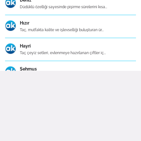
Deniz
Düdüklü özelliği sayesinde pişirme sürelerini kısa...
Hızır
Taç, mutfakta kalite ve işlevselliği buluşturan ür...
Hayri
Taç çeyiz setleri, evlenmeye hazırlanan çiftler iç...
Şehmus
Mutfak, bir evin kalbidir ve bu kalbin atışını hız...
Mutfak Evlilik Paketleri |
Evlilik Mutfak Paketleri
|